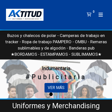
0
Buzos y chalecos de polar - Camperas de trabajo en
tracker - Ropa de trabajo PAMPERO - OMBU - Remeras
sublimables y de algodón - Banderas publicit
★BORDAMOS - ESTAMPAMOS - SUBLIMAMOS★
Indumentaria
#Publicitaria
VER MÁS
s
s
Uniformes y Merchandising