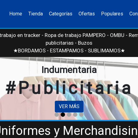
Home
Tienda
Categorías
Ofertas
Populares
Con
trabajo en tracker - Ropa de trabajo PAMPERO - OMBU - Re
publicitarias - Buzos de fris
★BORDAMOS - ESTAMPAMOS - SUBLIMAMOS★
Indumentaria
#Publicitaria
VER MÁS
niformes y Merchandisi