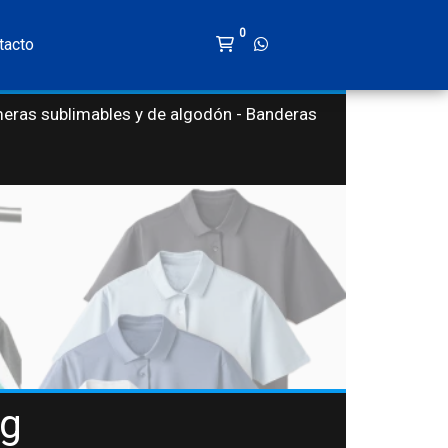
0
tacto
meras sublimables y de algodón - Banderas
ng