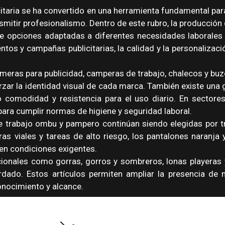
icitaria se ha convertido en una herramienta fundamental p
smitir profesionalismo. Dentro de este rubro, la producció
de opciones adaptadas a diferentes necesidades laborales
tos y campañas publicitarias, la calidad y la personalizaci
eras para publicidad, camperas de trabajo, chalecos y buz
ar la identidad visual de cada marca. También existe una 
omodidad y resistencia para el uso diario. En sectores i
 para cumplir normas de higiene y seguridad laboral.
 trabajo ombu y pampero continúan siendo elegidas por tr
ras viales y tareas de alto riesgo, los pantalones naranja
n en condiciones exigentes.
onales como gorras, gorros y sombreros, lonas playeras y
rdado. Estos artículos permiten ampliar la presencia d
onocimiento y alcance.