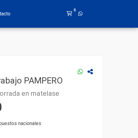
0
tacto
rabajo PAMPERO
forrada en matelase
0
mpuestos nacionales