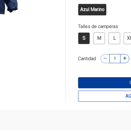
Azul Marino
Talles de camperas
S
M
L
X
Cantidad
AG