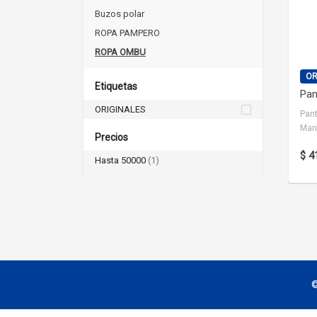
Buzos polar
ROPA PAMPERO
ROPA OMBU
OR
Etiquetas
Pan
ORIGINALES
Pant
Mar
Precios
$ 4
Hasta 50000
(1)
De 50000 a 59000
(0)
Más de 59000
(1)
Calzado de seguridad
36
©
37