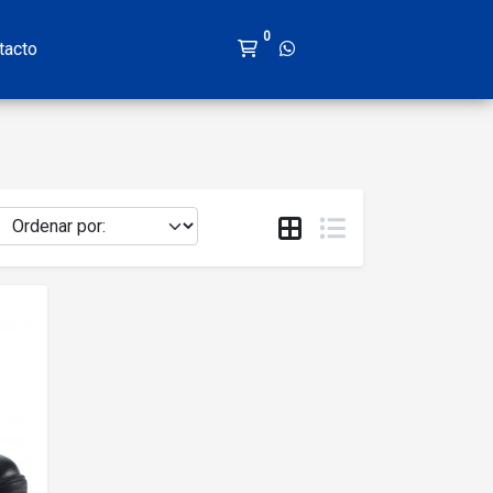
0
tacto