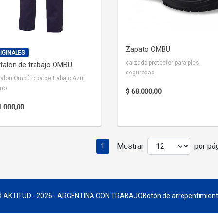
Zapato OMBU
IGINALES
calzado protector para pies,
talon de trabajo OMBU
segurodad
alon Ombú ropa de trabajo Azul
ino
$ 68.000,00
1.000,00
Mostrar
por pág
1
 AKTITUD - 2026 - ARGENTINA CON TRABAJO
Botón de arrepentimien